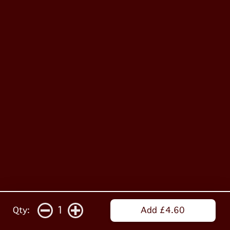
1
Qty:
Add £4.60